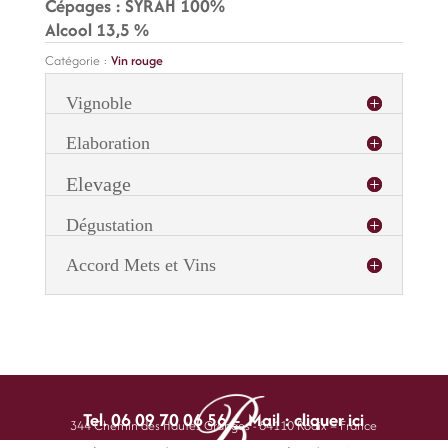
Cépages : SYRAH 100%
Alcool 13,5 %
Catégorie :
Vin rouge
Vignoble
Elaboration
Elevage
Dégustation
Accord Mets et Vins
Tel. 06 09 70 06 56 - Mail :
cliquer ici
344 Chemin des Hautes Granges - 84110 Roaix – France